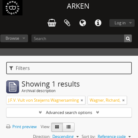
ARKEN
Log in
Browse
Filters
Showing 1 results
Archival description
J.F.V. Vult von Steijerns Wagnersamling
Wagner, Richard,
Advanced search options
Print preview
View:
Direction:
Descending
Sort by:
Reference code