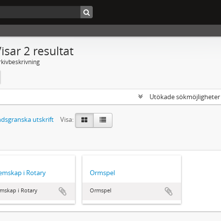
isar 2 resultat
rkivbeskrivning
Utökade sökmöjlighete
dsgranska utskrift
Visa:
emskap i Rotary
Ormspel
mskap i Rotary
Ormspel