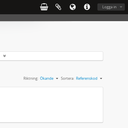
Logga in
r
Riktning:
Ökande
Sortera:
Referenskod