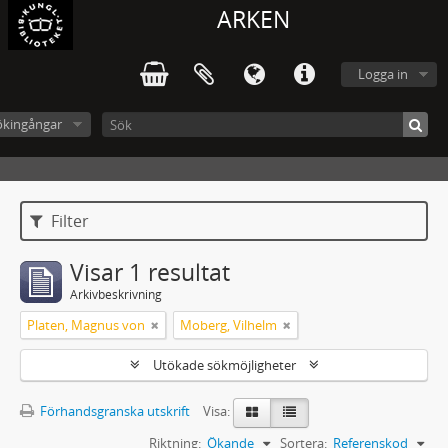
ARKEN
Logga in
ökingångar
Filter
Visar 1 resultat
Arkivbeskrivning
Platen, Magnus von
Moberg, Vilhelm
Utökade sökmöjligheter
Förhandsgranska utskrift
Visa:
Riktning:
Ökande
Sortera:
Referenskod