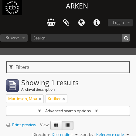
ARKEN
Log in
Browse
Filters
Showing 1 results
Archival description
Martinson, Moa
Kritiker
Advanced search options
Print preview
View:
Direction:
Descending
Sort by:
Reference code