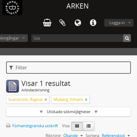
ARKEN
Logga in
ökingångar
Filter
Visar 1 resultat
Arkivbeskrivning
Svanström, Ragnar
Moberg, Vilhelm
Utökade sökmöjligheter
Förhandsgranska utskrift
Visa:
Riktning:
Ökande
Sortera:
Referenskod