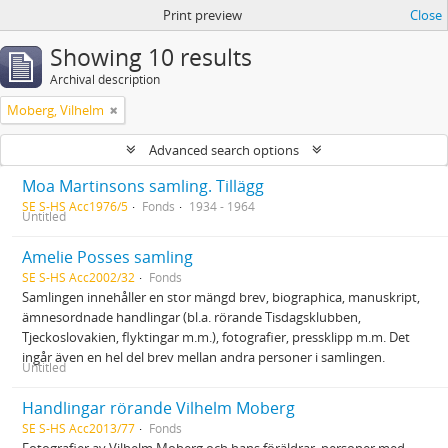
Print preview
Close
Showing 10 results
Archival description
Moberg, Vilhelm
Advanced search options
Moa Martinsons samling. Tillägg
SE S-HS Acc1976/5
Fonds
1934 - 1964
Untitled
Amelie Posses samling
SE S-HS Acc2002/32
Fonds
Samlingen innehåller en stor mängd brev, biographica, manuskript,
ämnesordnade handlingar (bl.a. rörande Tisdagsklubben,
Tjeckoslovakien, flyktingar m.m.), fotografier, pressklipp m.m. Det
ingår även en hel del brev mellan andra personer i samlingen.
Untitled
Handlingar rörande Vilhelm Moberg
SE S-HS Acc2013/77
Fonds