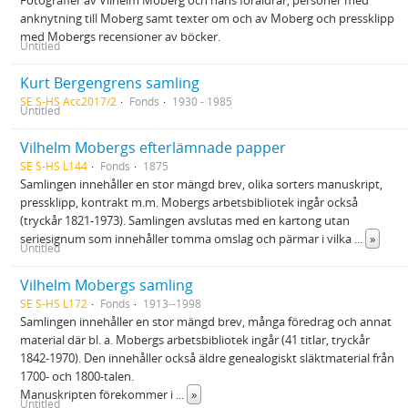
Fotografier av Vilhelm Moberg och hans föräldrar, personer med
anknytning till Moberg samt texter om och av Moberg och pressklipp
med Mobergs recensioner av böcker.
Untitled
Kurt Bergengrens samling
SE S-HS Acc2017/2
Fonds
1930 - 1985
Untitled
Vilhelm Mobergs efterlämnade papper
SE S-HS L144
Fonds
1875
Samlingen innehåller en stor mängd brev, olika sorters manuskript,
pressklipp, kontrakt m.m. Mobergs arbetsbibliotek ingår också
(tryckår 1821-1973). Samlingen avslutas med en kartong utan
seriesignum som innehåller tomma omslag och pärmar i vilka
...
»
Untitled
Vilhelm Mobergs samling
SE S-HS L172
Fonds
1913--1998
Samlingen innehåller en stor mängd brev, många föredrag och annat
material där bl. a. Mobergs arbetsbibliotek ingår (41 titlar, tryckår
1842-1970). Den innehåller också äldre genealogiskt släktmaterial från
1700- och 1800-talen.
Manuskripten förekommer i
...
»
Untitled