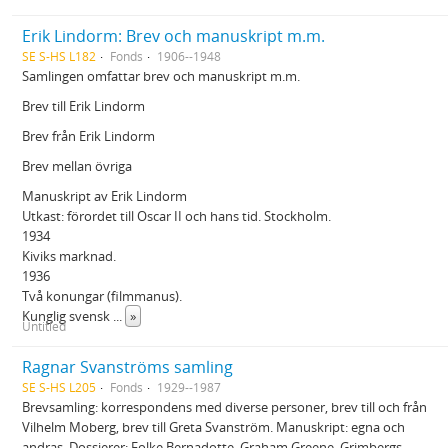
Erik Lindorm: Brev och manuskript m.m.
SE S-HS L182
Fonds
1906--1948
Samlingen omfattar brev och manuskript m.m.
Brev till Erik Lindorm
Brev från Erik Lindorm
Brev mellan övriga
Manuskript av Erik Lindorm
Utkast: förordet till Oscar II och hans tid. Stockholm.
1934
Kiviks marknad.
1936
Två konungar (filmmanus).
Kunglig svensk
...
»
Untitled
Ragnar Svanströms samling
SE S-HS L205
Fonds
1929--1987
Brevsamling: korrespondens med diverse personer, brev till och från
Vilhelm Moberg, brev till Greta Svanström. Manuskript: egna och
andras. Dossierer: Folke Bernadotte, Graham Greene, Grimbergs,