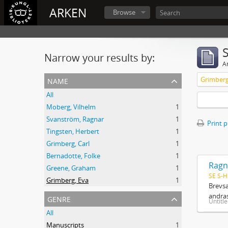
ARKEN
Browse
Narrow your results by:
Ar
name
Grimberg
All
Moberg, Vilhelm
1
Svanström, Ragnar
1
Print 
Tingsten, Herbert
1
Grimberg, Carl
1
Bernadotte, Folke
1
Ragn
Greene, Graham
1
SE S-H
Grimberg, Eva
1
Brevsa
andras
genre
Untitl
All
Manuscripts
1