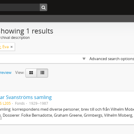
Showing 1 results
chival description
, Eva
Advanced search option
preview
View:
ar Svanströms samling
S L205
Fonds
1929--1987
mling: korrespondens med diverse personer, brev till och från Vilhelm Mobe
. Dossierer: Folke Bernadotte, Graham Greene, Grimbergs, Vilhelm Moberg, 
ed