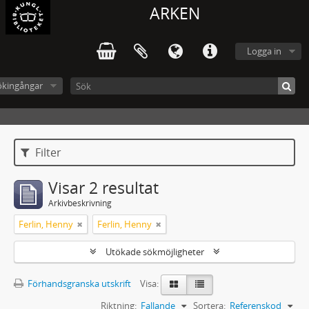
ARKEN
Logga in
ökingångar
Filter
Visar 2 resultat
Arkivbeskrivning
Ferlin, Henny
Ferlin, Henny
Utökade sökmöjligheter
Förhandsgranska utskrift
Visa:
Riktning:
Fallande
Sortera:
Referenskod