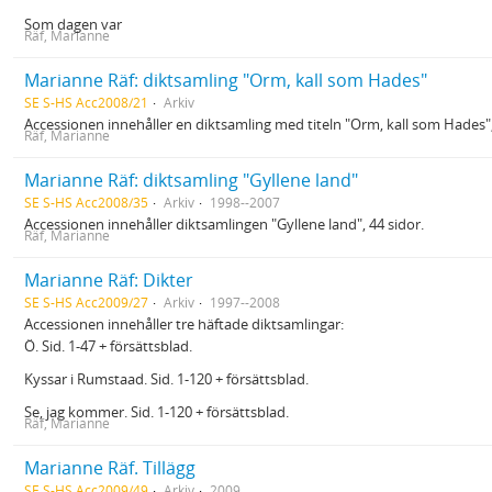
Som dagen var
Räf, Marianne
Marianne Räf: diktsamling "Orm, kall som Hades"
SE S-HS Acc2008/21
Arkiv
Accessionen innehåller en diktsamling med titeln "Orm, kall som Hades",
Räf, Marianne
Marianne Räf: diktsamling "Gyllene land"
SE S-HS Acc2008/35
Arkiv
1998--2007
Accessionen innehåller diktsamlingen "Gyllene land", 44 sidor.
Räf, Marianne
Marianne Räf: Dikter
SE S-HS Acc2009/27
Arkiv
1997--2008
Accessionen innehåller tre häftade diktsamlingar:
Ö. Sid. 1-47 + försättsblad.
Kyssar i Rumstaad. Sid. 1-120 + försättsblad.
Se, jag kommer. Sid. 1-120 + försättsblad.
Räf, Marianne
Marianne Räf. Tillägg
SE S-HS Acc2009/49
Arkiv
2009