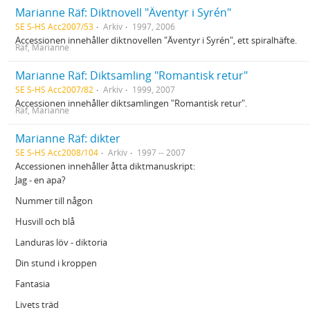
Marianne Räf: Diktnovell "Äventyr i Syrén"
SE S-HS Acc2007/53
Arkiv
1997, 2006
Accessionen innehåller diktnovellen "Äventyr i Syrén", ett spiralhäfte.
Räf, Marianne
Marianne Räf: Diktsamling "Romantisk retur"
SE S-HS Acc2007/82
Arkiv
1999, 2007
Accessionen innehåller diktsamlingen "Romantisk retur".
Räf, Marianne
Marianne Räf: dikter
SE S-HS Acc2008/104
Arkiv
1997 -- 2007
Accessionen innehåller åtta diktmanuskript:
Jag - en apa?
Nummer till någon
Husvill och blå
Landuras löv - diktoria
Din stund i kroppen
Fantasia
Livets träd