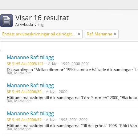
Visar 16 resultat
Arkivbeskrivning
Endast arkivbeskrivningar på de högsta nivåerna
Räf, Marianne
Marianne Räf: tillägg
SE S-HS Acc2005/141
Arkiv
1990, 2000-2001
Diktsamlingen "Mellan dimmor" 1990 samt tre häftade diktsamlingar: "
Räf, Marianne
Marianne Räf: tillägg
SE S-HS Acc2006/32
Arkiv
2000
Häftade manuskript till diktsamlingarna "Före Stormen" 2000, "Blackou
Räf, Marianne
Marianne Räf: tillägg
SE S-HS Acc2006/57
Arkiv
1998, 2001-2002
Häftade manuskript till diktsamlingarna "Till det gröna" 1998, "Rök i Va
Räf, Marianne