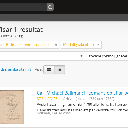
isar 1 resultat
rkivbeskrivning
Carl Michael Bellman: Fredmans epistlar och sånger m.fl. Bellman-texter
Med digitala objekt
Utökade sökmöjlighete
dsgranska utskrift
Visa:
Carl Michael Bellman: Fredmans epistlar o
SE S-HS Vf26b
Arkiv
[mellan 1780 och 1785?]
Avskriftssamling från omkr. 1780 eller förra hälften av 
Handskriften avslutas med ett par versbrev till Schr
Bellman, Carl Michael