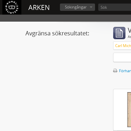
ARKEN
Sökingångar
V
Avgränsa sökresultatet:
A
Förhan