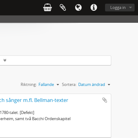
Logga in
r
Riktning:
Fallande
Sortera:
Datum ändrad
ch sånger m.fl. Bellman-texter
1780-talet. [Defekt]
öderheim, samt två Bacchi Ordenskapitel