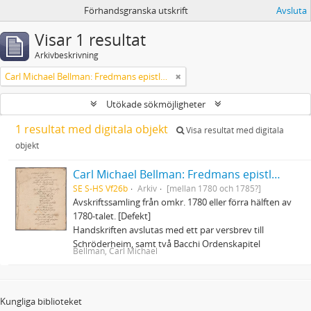
Förhandsgranska utskrift
Avsluta
Visar 1 resultat
Arkivbeskrivning
Carl Michael Bellman: Fredmans epistlar och sånger m.fl. Bellman-texter
Utökade sökmöjligheter
1 resultat med digitala objekt
Visa resultat med digitala
objekt
Carl Michael Bellman: Fredmans epistlar och sånger m.fl. Bellman-texter
SE S-HS Vf26b
Arkiv
[mellan 1780 och 1785?]
Avskriftssamling från omkr. 1780 eller förra hälften av
1780-talet. [Defekt]
Handskriften avslutas med ett par versbrev till
Schröderheim, samt två Bacchi Ordenskapitel
Bellman, Carl Michael
Kungliga biblioteket