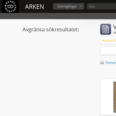
ARKEN
Sökingångar
V
Avgränsa sökresultatet:
A
Förhan