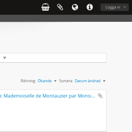
Logga in
r
Riktning:
Ökande
Sortera:
Datum ändrad
Amours De Monsieur L'abbé Roquette avec Mademoiselle de Montauzier par Monsieur L'abbé Le Camus 1667