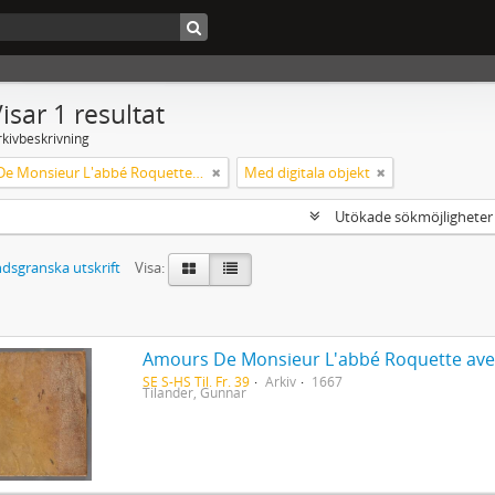
isar 1 resultat
rkivbeskrivning
Amours De Monsieur L'abbé Roquette avec Mademoiselle de Montauzier par Monsieur L'abbé Le Camus 1667
Med digitala objekt
Utökade sökmöjlighete
dsgranska utskrift
Visa:
SE S-HS Til. Fr. 39
Arkiv
1667
Tilander, Gunnar