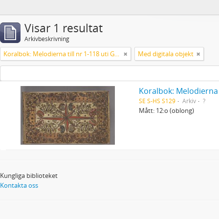
Visar 1 resultat
Arkivbeskrivning
Koralbok: Melodierna till nr 1-118 uti Gamla Psalmboken, enstämmigt satta
Med digitala objekt
Koralbok: Melodierna 
SE S-HS S129
Arkiv
?
Mått: 12:o (oblong)
Kungliga biblioteket
Kontakta oss