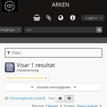
ARKEN
Logga in
ökingångar
Filter
Visar 1 resultat
Arkivbeskrivning
Alban Keysers manuskript
Utökade sökmöjligheter
Förhandsgranska utskrift
Visa:
Riktning:
Fallande
Sortera:
Datum ändrad