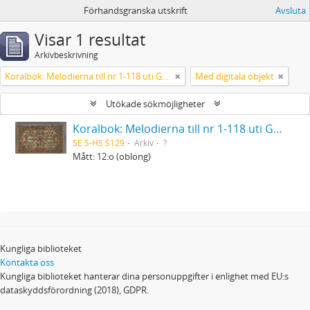
Förhandsgranska utskrift
Avsluta
Visar 1 resultat
Arkivbeskrivning
Koralbok: Melodierna till nr 1-118 uti Gamla Psalmboken, enstämmigt satta
Med digitala objekt
Utökade sökmöjligheter
Koralbok: Melodierna till nr 1-118 uti Gamla Psalmboken, enstämmigt satta
SE S-HS S129
Arkiv
?
Mått: 12:o (oblong)
Kungliga biblioteket
Kontakta oss
Kungliga biblioteket hanterar dina personuppgifter i enlighet med EU:s
dataskyddsförordning (2018), GDPR.