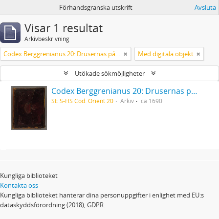
Förhandsgranska utskrift
Avsluta
Visar 1 resultat
Arkivbeskrivning
Codex Berggrenianus 20: Drusernas på Libanon heliga bok
Med digitala objekt
Utökade sökmöjligheter
Codex Berggrenianus 20: Drusernas på Libanon heliga bok
SE S-HS Cod. Orient 20
Arkiv
ca 1690
Kungliga biblioteket
Kontakta oss
Kungliga biblioteket hanterar dina personuppgifter i enlighet med EU:s
dataskyddsförordning (2018), GDPR.