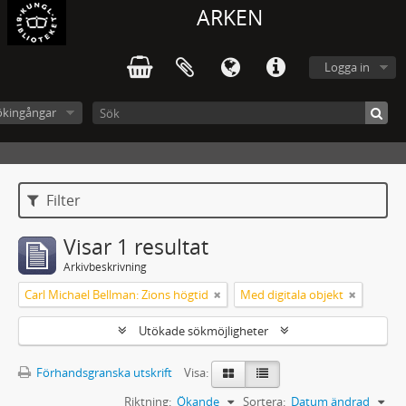
ARKEN
Logga in
ökingångar
Filter
Visar 1 resultat
Arkivbeskrivning
Carl Michael Bellman: Zions högtid
Med digitala objekt
Utökade sökmöjligheter
Förhandsgranska utskrift
Visa:
Riktning:
Ökande
Sortera:
Datum ändrad