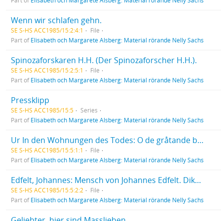
Part of
Elisabeth och Margarete Alsberg: Material rörande Nelly Sachs
Wenn wir schlafen gehn.
SE S-HS ACC1985/15:2:4:1
File
Part of
Elisabeth och Margarete Alsberg: Material rörande Nelly Sachs
Spinozaforskaren H.H. (Der Spinozaforscher H.H.).
SE S-HS ACC1985/15:2:5:1
File
Part of
Elisabeth och Margarete Alsberg: Material rörande Nelly Sachs
Pressklipp
SE S-HS ACC1985/15:5
Series
Part of
Elisabeth och Margarete Alsberg: Material rörande Nelly Sachs
Ur In den Wohnungen des Todes: O de gråtande barnens natt! / O der weinende Kinder Nacht!
SE S-HS ACC1985/15:5:1:1
File
Part of
Elisabeth och Margarete Alsberg: Material rörande Nelly Sachs
Edfelt, Johannes: Mensch von Johannes Edfelt. Dikt översatt till tyska av Nelly Sachs.
SE S-HS ACC1985/15:5:2:2
File
Part of
Elisabeth och Margarete Alsberg: Material rörande Nelly Sachs
Geliebter, hier sind Masslieben.