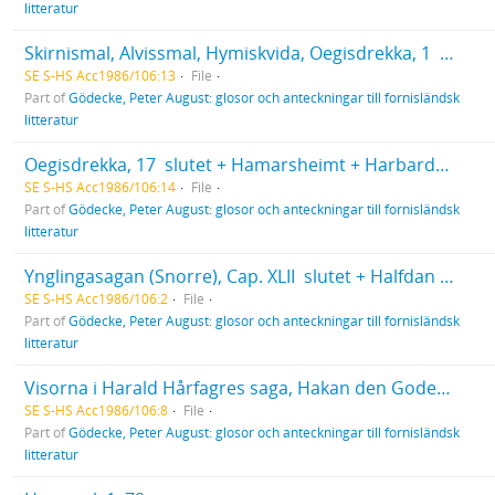
litteratur
Skirnismal, Alvissmal, Hymiskvida, Oegisdrekka, 1  16
SE S-HS Acc1986/106:13
File
Part of
Gödecke, Peter August: glosor och anteckningar till fornisländsk
litteratur
Oegisdrekka, 17  slutet + Hamarsheimt + Harbardsliod, 1  45
SE S-HS Acc1986/106:14
File
Part of
Gödecke, Peter August: glosor och anteckningar till fornisländsk
litteratur
Ynglingasagan (Snorre), Cap. XLII  slutet + Halfdan Svartes Saga + Harald Hårfagres saga, Cap. I  XIV
SE S-HS Acc1986/106:2
File
Part of
Gödecke, Peter August: glosor och anteckningar till fornisländsk
litteratur
Visorna i Harald Hårfagres saga, Hakan den Godes Saga och Harald Gråfälls Saga
SE S-HS Acc1986/106:8
File
Part of
Gödecke, Peter August: glosor och anteckningar till fornisländsk
litteratur