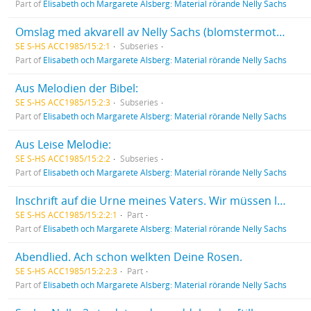
Part of
Elisabeth och Margarete Alsberg: Material rörande Nelly Sachs
Omslag med akvarell av Nelly Sachs (blomstermotiv). Med dedikation på ett löst blad till Grete Alsberg: "Diese kleine Sommerblumenpinselei mögen Ihnen unsere innigsten Wünsche bringen. Ihre Li Sachs".
SE S-HS ACC1985/15:2:1
Subseries
Part of
Elisabeth och Margarete Alsberg: Material rörande Nelly Sachs
Aus Melodien der Bibel:
SE S-HS ACC1985/15:2:3
Subseries
Part of
Elisabeth och Margarete Alsberg: Material rörande Nelly Sachs
Aus Leise Melodie:
SE S-HS ACC1985/15:2:2
Subseries
Part of
Elisabeth och Margarete Alsberg: Material rörande Nelly Sachs
Inschrift auf die Urne meines Vaters. Wir müssen leiser, immer leiser werden.
SE S-HS ACC1985/15:2:2:1
Part
Part of
Elisabeth och Margarete Alsberg: Material rörande Nelly Sachs
Abendlied. Ach schon welkten Deine Rosen.
SE S-HS ACC1985/15:2:2:3
Part
Part of
Elisabeth och Margarete Alsberg: Material rörande Nelly Sachs