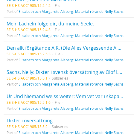
SE S-HS ACC1985/15:2:4:2
File
Part of
Elisabeth och Margarete Alsberg: Material rörande Nelly Sachs
Mein Lächeln folge dir, du meine Seele.
SE S-HS ACC1985/15:2:4:3
File
Part of
Elisabeth och Margarete Alsberg: Material rörande Nelly Sachs
Den allt förgätande A.R. (Die Alles Vergessende A.R.).
SE S-HS ACC1985/15:2:5:3
File
Part of
Elisabeth och Margarete Alsberg: Material rörande Nelly Sachs
Sachs, Nelly: Dikter i svensk översättning av Olof Lagercrantz
SE S-HS ACC1985/15:5:1
Subseries
Part of
Elisabeth och Margarete Alsberg: Material rörande Nelly Sachs
Ur Und Niemand weiss weiter: Vem vet var i skaparens härlighetsordning. / Wer weiss, wo die Sterne stehn.
SE S-HS ACC1985/15:5:1:6
File
Part of
Elisabeth och Margarete Alsberg: Material rörande Nelly Sachs
Dikter i översättning
SE S-HS ACC1985/15:5:2
Subseries
Part of
Elisabeth och Margarete Alsberg: Material rörande Nelly Sachs