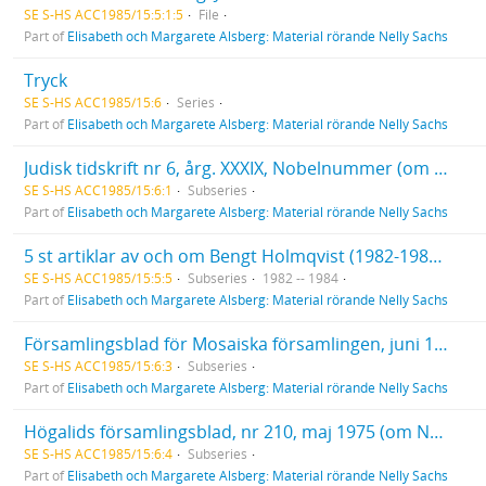
SE S-HS ACC1985/15:5:1:5
File
Part of
Elisabeth och Margarete Alsberg: Material rörande Nelly Sachs
Tryck
SE S-HS ACC1985/15:6
Series
Part of
Elisabeth och Margarete Alsberg: Material rörande Nelly Sachs
Judisk tidskrift nr 6, årg. XXXIX, Nobelnummer (om Nelly Sachs och S. J. Agnon).
SE S-HS ACC1985/15:6:1
Subseries
Part of
Elisabeth och Margarete Alsberg: Material rörande Nelly Sachs
5 st artiklar av och om Bengt Holmqvist (1982-1984). En artikel om Margaretha Holmqvist (1982).
SE S-HS ACC1985/15:5:5
Subseries
1982 -- 1984
Part of
Elisabeth och Margarete Alsberg: Material rörande Nelly Sachs
Församlingsblad för Mosaiska församlingen, juni 1970 (In memoriam. Nelly Sachs, sid. 5).
SE S-HS ACC1985/15:6:3
Subseries
Part of
Elisabeth och Margarete Alsberg: Material rörande Nelly Sachs
Högalids församlingsblad, nr 210, maj 1975 (om Nelly Sachs, sid. 8).
SE S-HS ACC1985/15:6:4
Subseries
Part of
Elisabeth och Margarete Alsberg: Material rörande Nelly Sachs