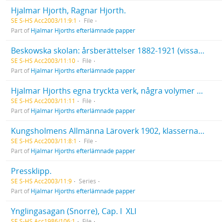
Hjalmar Hjorth, Ragnar Hjorth.
SE S-HS Acc2003/11:9:1
File
Part of
Hjalmar Hjorths efterlämnade papper
Beskowska skolan: årsberättelser 1882-1921 (vissa luckor), förteckning på lärare och lärjungar 1893-1894, kataloger för läsåren 1894-1895, samt 1897-1898. Redogörelse för Kungsholmens Realskola läsåret 1918-1919. Studentkamrater från Uppsala högre Elementarläroverk 1874 , "Minne af trettioårsdagen 1904".
SE S-HS Acc2003/11:10
File
Part of
Hjalmar Hjorths efterlämnade papper
Hjalmar Hjorths egna tryckta verk, några volymer med egenhändiga tillägg. Övrigt tryckt material.
SE S-HS Acc2003/11:11
File
Part of
Hjalmar Hjorths efterlämnade papper
Kungsholmens Allmänna Läroverk 1902, klasserna 1A, 1B, 2 och 3. Realskoleklassen vid Kungsholmens Realskola år 1908. Lärarkåren vid Kungsholmens Allmänna Läroverk år 1904. Hjalmar Hjorth med ej angivna skolklasser. Studenter och lärare vid Uppsala universitet(?). Hermann Klinghardt, tysk professor. "Eva", Ragnar Hjorths och Karl Edes förslag till utsmyckning av den öppna trekanten på Grevturegatan vid mynningen till Birger Jarlsgatan.
SE S-HS Acc2003/11:8:1
File
Part of
Hjalmar Hjorths efterlämnade papper
Pressklipp.
SE S-HS Acc2003/11:9
Series
Part of
Hjalmar Hjorths efterlämnade papper
Ynglingasagan (Snorre), Cap. I  XLI
SE S-HS Acc1986/106:1
File