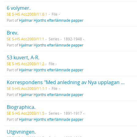
6 volymer.
SE S-HS Acc2003/11:6:1
File
Part of
Hjalmar Hjorths efterlämnade papper
Brev.
SE S-HS Acc2003/11:1
Series
1892-1948
Part of
Hjalmar Hjorths efterlämnade papper
53 kuvert, A-R.
SE S-HS Acc2003/11:2
File
Part of
Hjalmar Hjorths efterlämnade papper
Korrespondens "Med anledning av Nya upplagan av förkortad" 1935. Korrespondens med Sven Lide. Övriga brev till Hjalmar Hjorth. Lyckönskningar på födelsedagar. Brev mellan andra.
SE S-HS Acc2003/11:1:1
File
Part of
Hjalmar Hjorths efterlämnade papper
Biographica.
SE S-HS Acc2003/11:5
Series
1891-1917
Part of
Hjalmar Hjorths efterlämnade papper
Utgivningen.