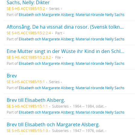
Sachs, Nelly: Dikter
SE S-HS ACC1985/15:2
Series
Part of
Elisabeth och Margarete Alsberg: Material rörande Nelly Sachs
Aftonsång. De ha vissnat dina rosor. (Svensk tolkning av Johannes Edfelt).
SE S-HS ACC1985/15:2:2:4
Part
Part of
Elisabeth och Margarete Alsberg: Material rörande Nelly Sachs
Eine Mutter singt in der Wüste ihr Kind in den Schlaf. Der Sand brennt nicht nicht mehr.
SE S-HS ACC1985/15:2:3:2
File
Part of
Elisabeth och Margarete Alsberg: Material rörande Nelly Sachs
Brev
SE S-HS ACC1985/15:1
Series
Part of
Elisabeth och Margarete Alsberg: Material rörande Nelly Sachs
Brev till Elisabeth Alsberg.
SE S-HS ACC1985/15:1:1
Subseries
1964 -- 1984, odat.
Part of
Elisabeth och Margarete Alsberg: Material rörande Nelly Sachs
Brev till Elisabeth och Margarete Alsberg.
SE S-HS ACC1985/15:1:3
Subseries
1947 -- 1976, odat.