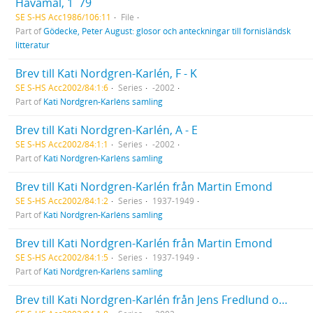
Havamal, 1  79
SE S-HS Acc1986/106:11
File
Part of
Gödecke, Peter August: glosor och anteckningar till fornisländsk
litteratur
Brev till Kati Nordgren-Karlén, F - K
SE S-HS Acc2002/84:1:6
Series
-2002
Part of
Kati Nordgren-Karléns samling
Brev till Kati Nordgren-Karlén, A - E
SE S-HS Acc2002/84:1:1
Series
-2002
Part of
Kati Nordgren-Karléns samling
Brev till Kati Nordgren-Karlén från Martin Emond
SE S-HS Acc2002/84:1:2
Series
1937-1949
Part of
Kati Nordgren-Karléns samling
Brev till Kati Nordgren-Karlén från Martin Emond
SE S-HS Acc2002/84:1:5
Series
1937-1949
Part of
Kati Nordgren-Karléns samling
Brev till Kati Nordgren-Karlén från Jens Fredlund och Lykke Madsen