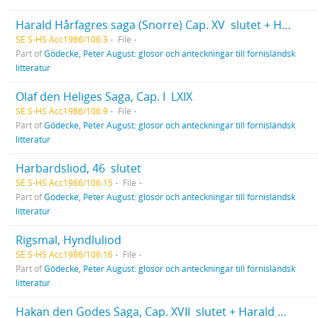
Harald Hårfagres saga (Snorre) Cap. XV  slutet + Hakan den Godes Saga, Cap. I  XVI
SE S-HS Acc1986/106:3
File
Part of
Gödecke, Peter August: glosor och anteckningar till fornisländsk
litteratur
Olaf den Heliges Saga, Cap. I  LXIX
SE S-HS Acc1986/106:9
File
Part of
Gödecke, Peter August: glosor och anteckningar till fornisländsk
litteratur
Harbardsliod, 46  slutet
SE S-HS Acc1986/106:15
File
Part of
Gödecke, Peter August: glosor och anteckningar till fornisländsk
litteratur
Rigsmal, Hyndluliod
SE S-HS Acc1986/106:16
File
Part of
Gödecke, Peter August: glosor och anteckningar till fornisländsk
litteratur
Hakan den Godes Saga, Cap. XVII  slutet + Harald Gråfälls och Hakan Sigurdsson Jarls Saga + Olaf Tryggvasons Saga, Cap. I  XXXII