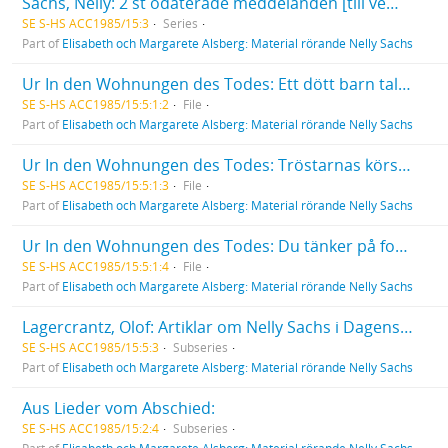
Sachs, Nelly: 2 st odaterade meddelanden [till vem oklart]. Anteckningar på kuvert och lös lapp.
SE S-HS ACC1985/15:3
Series
Part of
Elisabeth och Margarete Alsberg: Material rörande Nelly Sachs
Ur In den Wohnungen des Todes: Ett dött barn talar. / Ein totes Kind spricht.
SE S-HS ACC1985/15:5:1:2
File
Part of
Elisabeth och Margarete Alsberg: Material rörande Nelly Sachs
Ur In den Wohnungen des Todes: Tröstarnas körsång. / Chor der Tröster.
SE S-HS ACC1985/15:5:1:3
File
Part of
Elisabeth och Margarete Alsberg: Material rörande Nelly Sachs
Ur In den Wohnungen des Todes: Du tänker på fotspåret som fylldes med död. / Du gedenkst der Fussspur, die sich mit Tod gefüllt.
SE S-HS ACC1985/15:5:1:4
File
Part of
Elisabeth och Margarete Alsberg: Material rörande Nelly Sachs
Lagercrantz, Olof: Artiklar om Nelly Sachs i Dagens Nyheter. 6 st, augusti - september 1966.
SE S-HS ACC1985/15:5:3
Subseries
Part of
Elisabeth och Margarete Alsberg: Material rörande Nelly Sachs
Aus Lieder vom Abschied:
SE S-HS ACC1985/15:2:4
Subseries