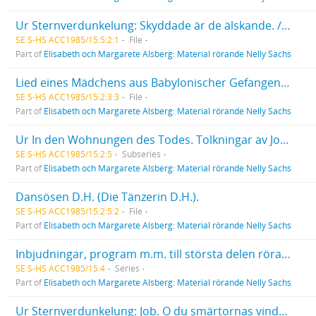
Ur Sternverdunkelung: Skyddade är de älskande. / Geschirmt sind die Liebenden. Dikt av Nelly Sachs översatt av Johannes Edfelt.
SE S-HS ACC1985/15:5:2:1
File
Part of
Elisabeth och Margarete Alsberg: Material rörande Nelly Sachs
Lied eines Mädchens aus Babylonischer Gefangenschaft. Wir sind gewandert weit, so weit.
SE S-HS ACC1985/15:2:3:3
File
Part of
Elisabeth och Margarete Alsberg: Material rörande Nelly Sachs
Ur In den Wohnungen des Todes. Tolkningar av Johannes Edfelt. 3 blad, maskinskrift (genomslagskopia).
SE S-HS ACC1985/15:2:5
Subseries
Part of
Elisabeth och Margarete Alsberg: Material rörande Nelly Sachs
Dansösen D.H. (Die Tänzerin D.H.).
SE S-HS ACC1985/15:2:5:2
File
Part of
Elisabeth och Margarete Alsberg: Material rörande Nelly Sachs
Inbjudningar, program m.m. till största delen rörande Nelly Sachs.
SE S-HS ACC1985/15:4
Series
Part of
Elisabeth och Margarete Alsberg: Material rörande Nelly Sachs
Ur Sternverdunkelung: Job. O du smärtornas vindros! / Hiob. O du Windrose der Qualen!