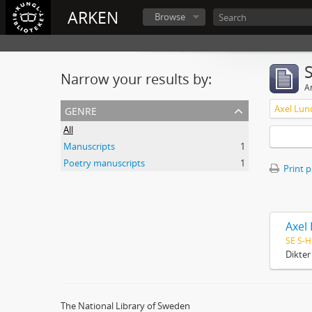
ARKEN
Browse
Narrow your results by:
Ar
genre
All
Manuscripts
1
Poetry manuscripts
1
Print 
Axel
SE S-H
Dikter
The National Library of Sweden