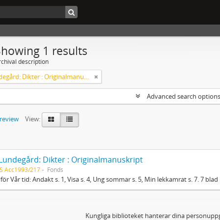
Showing 1 results
chival description
Axel Lundegård: Dikter : Originalmanuskript
Advanced search option
preview
View:
 Lundegård: Dikter : Originalmanuskript
S Acc1993/217
Fonds
 för Vår tid: Andakt s. 1, Visa s. 4, Ung sommar s. 5, Min lekkamrat s. 7. 7 blad 
Kungliga biblioteket hanterar dina personuppg