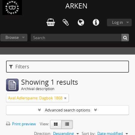
ARKEN
Log in
Browse
Filters
Showing 1 results
Archival description
Axel Adlersparre: Dagbok 1868
Advanced search options
Print preview
View:
Direction:
Descending
Sort by:
Date modified