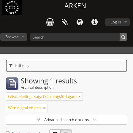
ARKEN
Log in
Browse
Filters
Showing 1 results
Archival description
Gösta Berlings saga (Sättningsförlagan)
With digital objects
Advanced search options