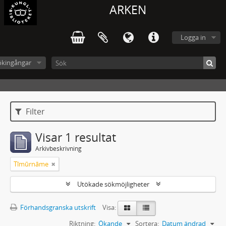
ARKEN
Logga in
ökingångar
Filter
Visar 1 resultat
Arkivbeskrivning
Tīmūrnāme
Utökade sökmöjligheter
Förhandsgranska utskrift
Visa:
Riktning:
Ökande
Sortera:
Datum ändrad