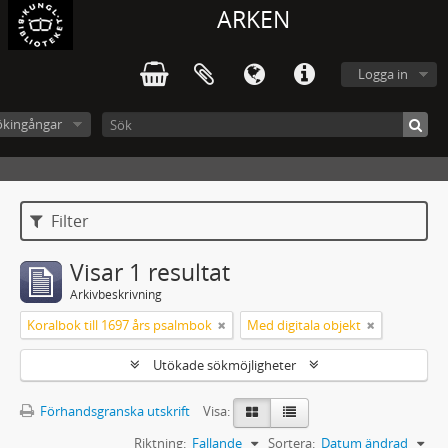
ARKEN
Logga in
ökingångar
Filter
Visar 1 resultat
Arkivbeskrivning
Koralbok till 1697 års psalmbok
Med digitala objekt
Utökade sökmöjligheter
Förhandsgranska utskrift
Visa:
Riktning:
Fallande
Sortera:
Datum ändrad