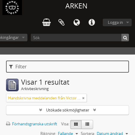
ARKEN
Logga in
ökingångar
Filter
Visar 1 resultat
Arkivbeskrivning
Handskrivna meddelanden från Victor Arendorff
Utökade sökmöjligheter
Förhandsgranska utskrift
Visa:
Riktning:
Fallande
Sortera:
Datum ändrad