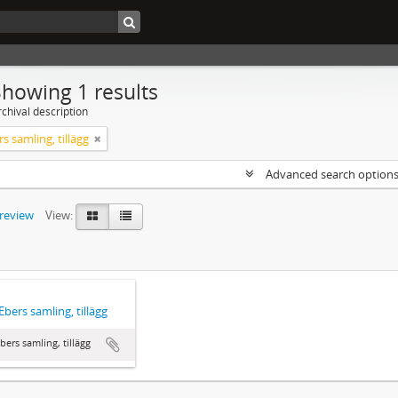
Showing 1 results
chival description
s samling, tillägg
Advanced search option
preview
View:
Ebers samling, tillägg
bers samling, tillägg