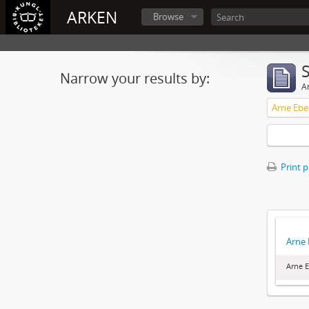
ARKEN
Browse
Narrow your results by:
Ar
Arne Eber
Print 
Arne 
Arne E