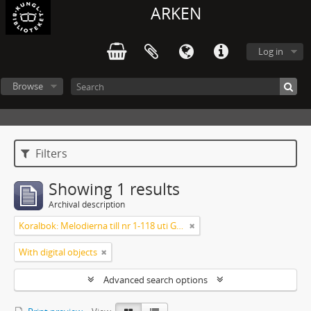
ARKEN
Log in
Browse
Filters
Showing 1 results
Archival description
Koralbok: Melodierna till nr 1-118 uti Gamla Psalmboken, enstämmigt satta
With digital objects
Advanced search options