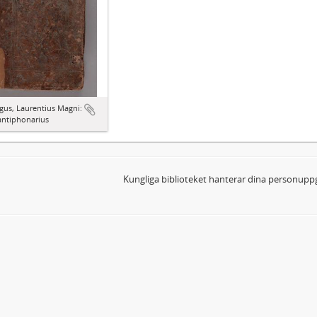
gus, Laurentius Magni:
antiphonarius
Kungliga biblioteket hanterar dina personuppg