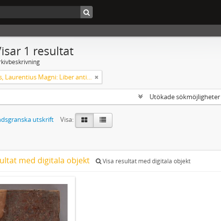
isar 1 resultat
rkivbeskrivning
Helsingus, Laurentius Magni: Liber antiphonarius
Utökade sökmöjlighete
dsgranska utskrift
Visa:
ultat med digitala objekt
Visa resultat med digitala objekt