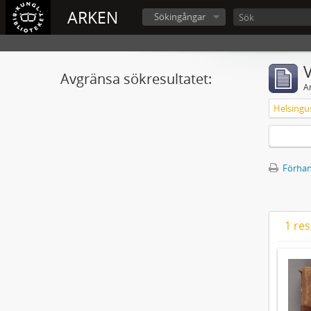
ARKEN
Sökingångar
V
Avgränsa sökresultatet:
A
Förhan
1 res