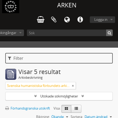
ARKEN
Logga in
ökingångar
Filter
Visar 5 resultat
Arkivbeskrivning
Svenska humanistiska förbundets arkiv: handlingar 2003-2012
Utökade sökmöjligheter
Förhandsgranska utskrift
Visa:
Riktning:
Ökande
Sortera:
Datum ändrad