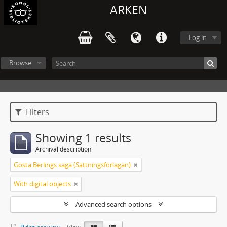
ARKEN
Log in
Browse
Filters
Showing 1 results
Archival description
Gösta Berlings saga (Sättningsförlagan)
With digital objects
Advanced search options