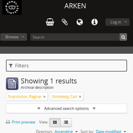
ARKEN
Log in
Browse
Filters
Showing 1 results
Archival description
Svanström, Ragnar
Grimberg, Carl
Advanced search options
Print preview
View:
Direction:
Ascending
Sort by:
Date modified