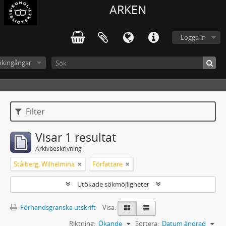
ARKEN
Logga in
ökingångar
Filter
Visar 1 resultat
Arkivbeskrivning
Stålberg, Wilhelmina
Författare
Utökade sökmöjligheter
Förhandsgranska utskrift
Visa:
Riktning:
Ökande
Sortera:
Datum ändrad