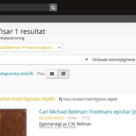
isar 1 resultat
rkivbeskrivning
Carl Michael Bellman: Fredmans epistlar [dedicerade till J.D. Duwall] Del 2
Utökade sökmöjlighete
dsgranska utskrift
Visa:
ultat med digitala objekt
Visa resultat med digitala objekt
Carl Michael Bellman: Fredmans epistlar [de
SE S-HS Vf25:2
Arkiv
1772
Egenhändigt av C.M. Bellman
Bellman, Carl Michael