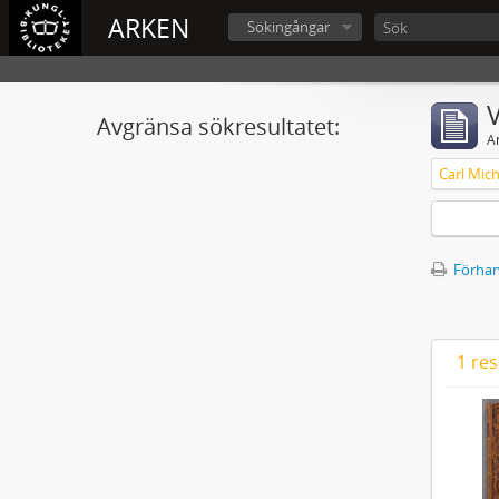
ARKEN
Sökingångar
V
Avgränsa sökresultatet:
A
Förhan
1 res