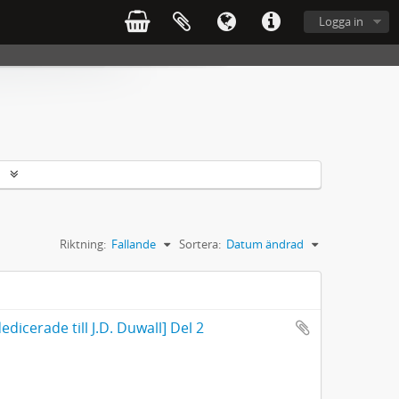
Logga in
r
Riktning:
Fallande
Sortera:
Datum ändrad
dicerade till J.D. Duwall] Del 2