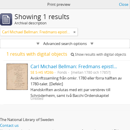
Print preview
Close
Showing 1 results
Archival description
Carl Michael Bellman: Fredmans epistlar och sånger m.fl. Bellman-texter
Advanced search options
1 results with digital objects
Show results with digital objects
Carl Michael Bellman: Fredmans epistlar och sånger m.fl. Bellman-texter
SE S-HS Vf26b
Fonds
[mellan 1780 och 1785?]
Avskriftssamling från omkr. 1780 eller förra hälften av
1780-talet. [Defekt]
Handskriften avslutas med ett par versbrev till
Schröderheim, samt två Bacchi Ordenskapitel
Untitled
The National Library of Sweden
Contact us