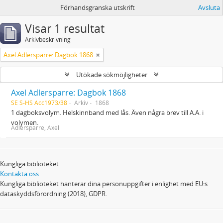
Förhandsgranska utskrift
Avsluta
Visar 1 resultat
Arkivbeskrivning
Axel Adlersparre: Dagbok 1868
Utökade sökmöjligheter
Axel Adlersparre: Dagbok 1868
SE S-HS Acc1973/38
Arkiv
1868
1 dagboksvolym. Helskinnband med lås. Även några brev till A.A. i
volymen.
Adlersparre, Axel
Kungliga biblioteket
Kontakta oss
Kungliga biblioteket hanterar dina personuppgifter i enlighet med EU:s
dataskyddsförordning (2018), GDPR.