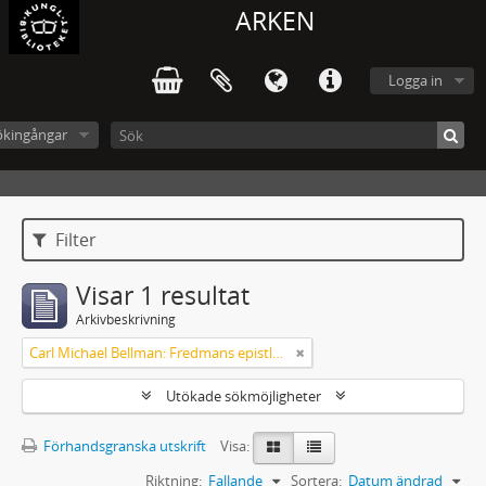
ARKEN
Logga in
ökingångar
Filter
Visar 1 resultat
Arkivbeskrivning
Carl Michael Bellman: Fredmans epistlar m.m.
Utökade sökmöjligheter
Förhandsgranska utskrift
Visa:
Riktning:
Fallande
Sortera:
Datum ändrad