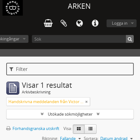
ARKEN
Logga in
ökingångar
Filter
Visar 1 resultat
Arkivbeskrivning
Handskrivna meddelanden från Victor Arendorff
Utökade sökmöjligheter
Förhandsgranska utskrift
Visa:
Riktning:
Fallande
Sortera:
Datum ändrad