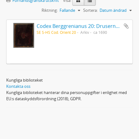
Förhandsgranska utskrift
Visa:
Riktning:
Fallande
Sortera:
Datum ändrad
Codex Berggrenianus 20: Drusernas på Libanon heliga bok
SE S-HS Cod. Orient 20
Arkiv
ca 1690
Kungliga biblioteket
Kontakta oss
Kungliga biblioteket hanterar dina personuppgifter i enlighet med
EU:s dataskyddsförordning (2018), GDPR.