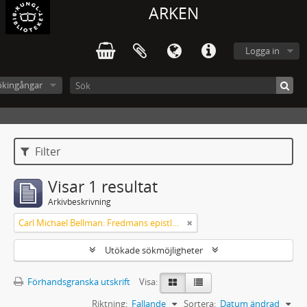
ARKEN
Logga in
ökingångar
Filter
Visar 1 resultat
Arkivbeskrivning
Carl Michael Bellman: Fredmans epistlar [Nechers ex.]. Ep. 1-50
Utökade sökmöjligheter
Förhandsgranska utskrift
Visa:
Riktning:
Fallande
Sortera:
Datum ändrad