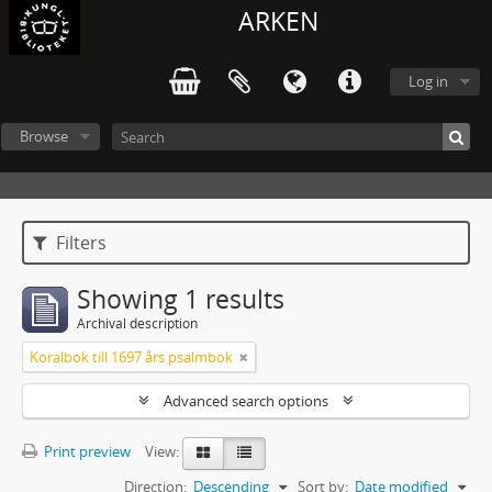
ARKEN
Log in
Browse
Filters
Showing 1 results
Archival description
Koralbok till 1697 års psalmbok
Advanced search options
Print preview
View:
Direction:
Descending
Sort by:
Date modified