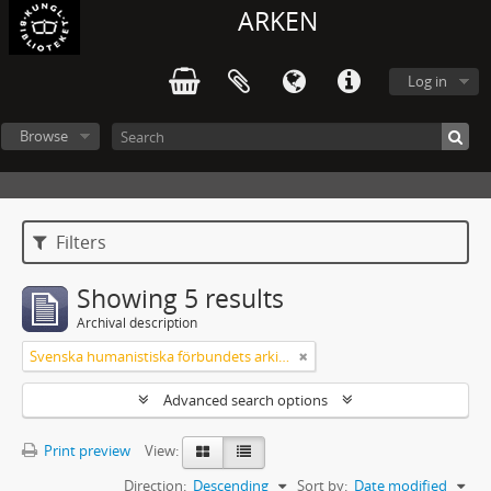
ARKEN
Log in
Browse
Filters
Showing 5 results
Archival description
Svenska humanistiska förbundets arkiv: handlingar 2003-2012
Advanced search options
Print preview
View:
Direction:
Descending
Sort by:
Date modified