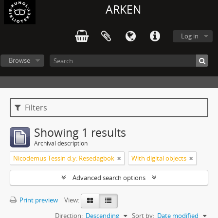
ARKEN
Log in
Browse
Filters
Showing 1 results
Archival description
Nicodemus Tessin d.y: Resedagbok
With digital objects
Advanced search options
Print preview
View:
Direction:
Descending
Sort by:
Date modified