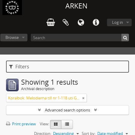
ARKEN
Log in
Browse
Filters
Showing 1 results
Archival description
Koralbok: Melodierna till nr 1-118 uti Gamla Psalmboken, enstämmigt satta
Advanced search options
Print preview
View:
Direction:
Descending
Sort by:
Date modified