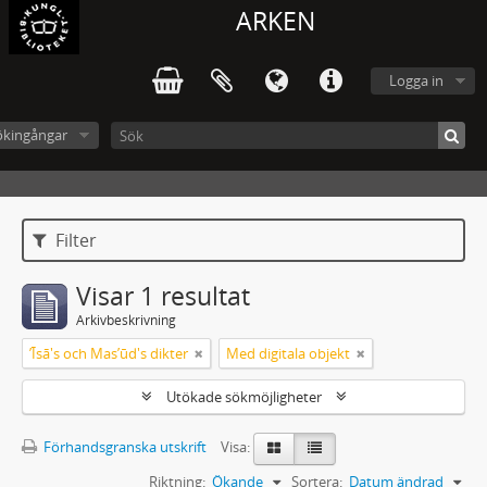
ARKEN
Logga in
ökingångar
Filter
Visar 1 resultat
Arkivbeskrivning
ʼĪsā's och Masʼūd's dikter
Med digitala objekt
Utökade sökmöjligheter
Förhandsgranska utskrift
Visa:
Riktning:
Ökande
Sortera:
Datum ändrad