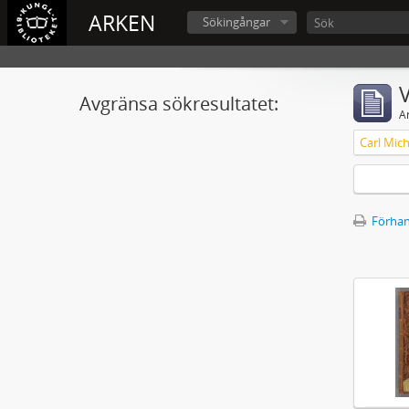
ARKEN
Sökingångar
V
Avgränsa sökresultatet:
A
Förhan