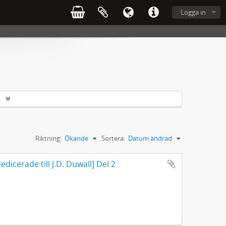
Logga in
r
Riktning:
Ökande
Sortera:
Datum ändrad
dicerade till J.D. Duwall] Del 2