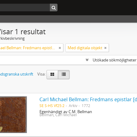
isar 1 resultat
rkivbeskrivning
Carl Michael Bellman: Fredmans epistlar [dedicerade till J.D. Duwall] Del 2
Med digitala objekt
Utökade sökmöjlighete
dsgranska utskrift
Visa:
Carl Michael Bellman: Fredmans epistlar [de
SE S-HS Vf25:2
Arkiv
1772
Egenhändigt av C.M. Bellman
Bellman, Carl Michael