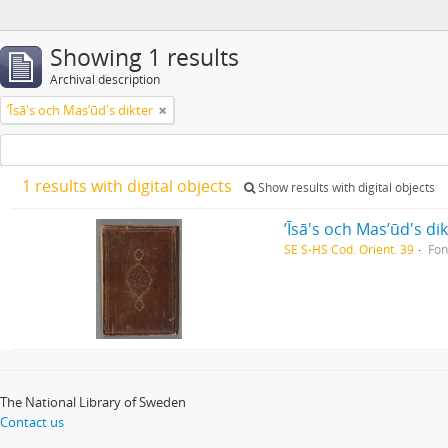
Showing 1 results
Archival description
ʼĪsā's och Masʼūd's dikter
1 results with digital objects
Show results with digital objects
ʼĪsā's och Masʼūd's di
SE S-HS Cod. Orient. 39
Fo
The National Library of Sweden
Contact us