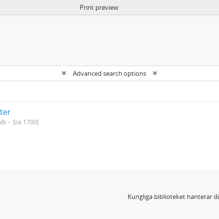
Print preview
Advanced search options
kter
nds
[ca 1700]
Kungliga biblioteket hanterar 