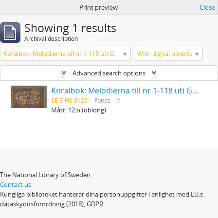
Print preview
Close
Showing 1 results
Archival description
Koralbok: Melodierna till nr 1-118 uti Gamla Psalmboken, enstämmigt satta
With digital objects
Advanced search options
Koralbok: Melodierna till nr 1-118 uti Gamla Psalmboken, enstämmigt satta
SE S-HS S129
Fonds
?
Mått: 12:o (oblong)
The National Library of Sweden
Contact us
Kungliga biblioteket hanterar dina personuppgifter i enlighet med EU:s
dataskyddsförordning (2018), GDPR.