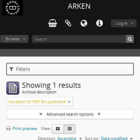
ARKEN
Log in
Browse
Filters
Showing 1 results
Archival description
Koralbok till 1697 års psalmbok
Advanced search options
Print preview
View:
Direction:
Ascending
Sort by:
Date modified