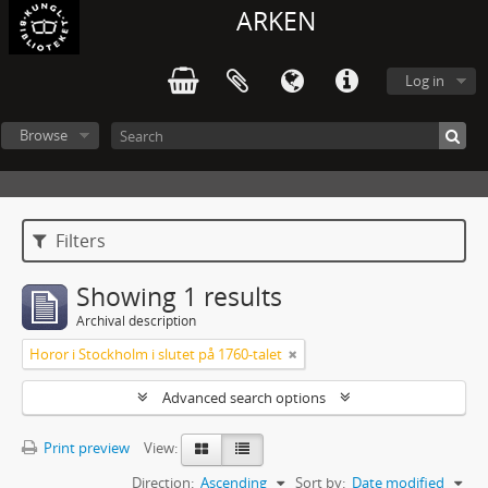
ARKEN
Log in
Browse
Filters
Showing 1 results
Archival description
Horor i Stockholm i slutet på 1760-talet
Advanced search options
Print preview
View:
Direction:
Ascending
Sort by:
Date modified