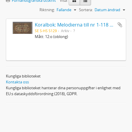
Förhandsgranska utskrift
Visa:
Riktning:
Fallande
Sortera:
Datum ändrad
Koralbok: Melodierna till nr 1-118 uti Gamla Psalmboken, enstämmigt satta
SE S-HS S129
Arkiv
?
Mått: 12:o (oblong)
Kungliga biblioteket
Kontakta oss
Kungliga biblioteket hanterar dina personuppgifter i enlighet med
EU:s dataskyddsförordning (2018), GDPR.