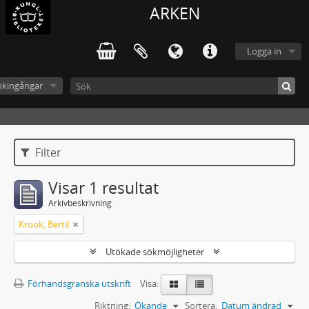
ARKEN
Logga in
ökingångar
Filter
Visar 1 resultat
Arkivbeskrivning
Krook, Bertil
Utökade sökmöjligheter
Förhandsgranska utskrift
Visa:
Riktning:
Ökande
Sortera:
Datum ändrad